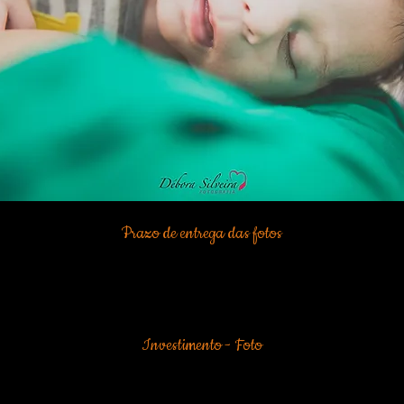
Prazo de entrega das fotos
até 45 dias. Será enviado um
link
para download
com todas as fotos ed
fotografias. As fotos deverão ser baixadas em 15 dias.
ensaio lifestyle (ultrapassando este limite
stosa a mais)
Investimento - Foto
1680
,00 em até 10 vezes
onto
to