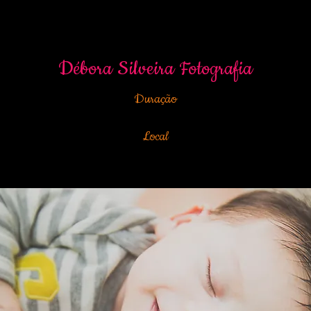
Débora Silveira Fotografia
Duração
Até 2 horas de ensaio.
Local
sua casa, num espaço que haja boa iluminação natural e que seja seg
​