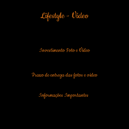
Lifestyle - Vídeo
 vídeo feito em conjunto com o registro fotográfico. O video é entre
o de 10 minutos editados).
Investimento Foto e Vídeo
deo: R$ 1900,00 em até 10x
onto
to
Prazo de entrega das fotos e vídeo
erão entregues em até 60 dias.
Informações Importantes
a de deslocamento.
Orçamento válido por 30 dias