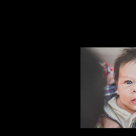
Registro desse momento mágic
Registrarei o banho, amamenta