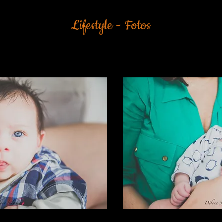
Lifestyle - Fotos
o e novo dos primeiros dias do bebê em seu lar. Aconchegado, acari
ção, soninho...tudo naturalmente.