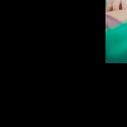
As fotos serão entregues em 
existindo um número limite de 
Mínimo 100 fotos entregues no 
as
fotos são entregues sem cu
Investimento Fotografia: R$ 
À vista no cartão 5% de desc
À vista no Pix 10% de descon